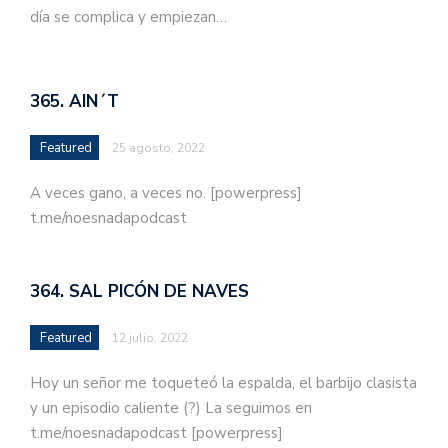
día se complica y empiezan…
365. AIN´T
Featured
25 agosto, 2022
A veces gano, a veces no. [powerpress]
t.me/noesnadapodcast
364. SAL PICÓN DE NAVES
Featured
12 julio, 2022
Hoy un señor me toqueteó la espalda, el barbijo clasista
y un episodio caliente (?) La seguimos en
t.me/noesnadapodcast [powerpress]