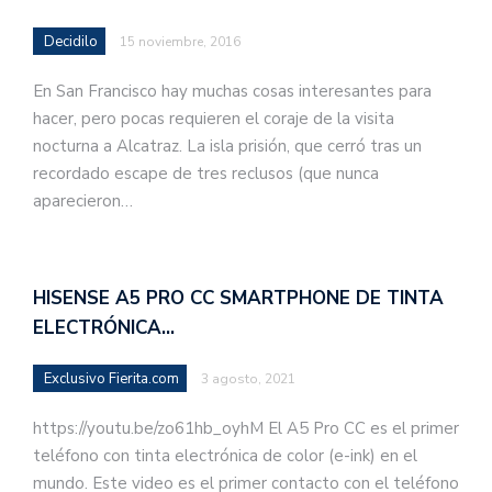
Decidilo
15 noviembre, 2016
En San Francisco hay muchas cosas interesantes para
hacer, pero pocas requieren el coraje de la visita
nocturna a Alcatraz. La isla prisión, que cerró tras un
recordado escape de tres reclusos (que nunca
aparecieron…
HISENSE A5 PRO CC SMARTPHONE DE TINTA
ELECTRÓNICA…
Exclusivo Fierita.com
3 agosto, 2021
https://youtu.be/zo61hb_oyhM El A5 Pro CC es el primer
teléfono con tinta electrónica de color (e-ink) en el
mundo. Este video es el primer contacto con el teléfono