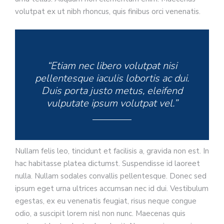
volutpat ex ut nibh rhoncus, quis finibus orci venenatis.
“Etiam nec libero volutpat nisi
pellentesque iaculis lobortis ac dui.
Duis porta justo metus, eleifend
vulputate ipsum volutpat vel.”
Nullam felis leo, tincidunt et facilisis a, gravida non est. In
hac habitasse platea dictumst. Suspendisse id laoreet
nulla. Nullam sodales convallis pellentesque. Donec sed
ipsum eget urna ultrices accumsan nec id dui. Vestibulum
egestas, ex eu venenatis feugiat, risus neque congue
odio, a suscipit lorem nisl non nunc. Maecenas quis