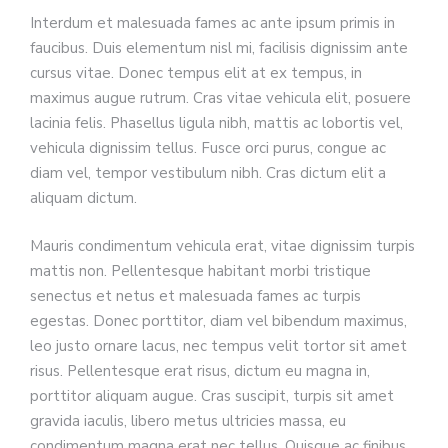
Interdum et malesuada fames ac ante ipsum primis in
faucibus. Duis elementum nisl mi, facilisis dignissim ante
cursus vitae. Donec tempus elit at ex tempus, in
maximus augue rutrum. Cras vitae vehicula elit, posuere
lacinia felis. Phasellus ligula nibh, mattis ac lobortis vel,
vehicula dignissim tellus. Fusce orci purus, congue ac
diam vel, tempor vestibulum nibh. Cras dictum elit a
aliquam dictum.
Mauris condimentum vehicula erat, vitae dignissim turpis
mattis non. Pellentesque habitant morbi tristique
senectus et netus et malesuada fames ac turpis
egestas. Donec porttitor, diam vel bibendum maximus,
leo justo ornare lacus, nec tempus velit tortor sit amet
risus. Pellentesque erat risus, dictum eu magna in,
porttitor aliquam augue. Cras suscipit, turpis sit amet
gravida iaculis, libero metus ultricies massa, eu
condimentum magna erat nec tellus. Quisque ac finibus