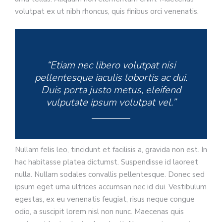
volutpat ex ut nibh rhoncus, quis finibus orci venenatis.
“Etiam nec libero volutpat nisi
pellentesque iaculis lobortis ac dui.
Duis porta justo metus, eleifend
vulputate ipsum volutpat vel.”
Nullam felis leo, tincidunt et facilisis a, gravida non est. In
hac habitasse platea dictumst. Suspendisse id laoreet
nulla. Nullam sodales convallis pellentesque. Donec sed
ipsum eget urna ultrices accumsan nec id dui. Vestibulum
egestas, ex eu venenatis feugiat, risus neque congue
odio, a suscipit lorem nisl non nunc. Maecenas quis