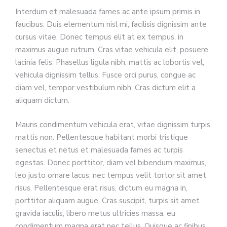
Interdum et malesuada fames ac ante ipsum primis in
faucibus. Duis elementum nisl mi, facilisis dignissim ante
cursus vitae. Donec tempus elit at ex tempus, in
maximus augue rutrum. Cras vitae vehicula elit, posuere
lacinia felis. Phasellus ligula nibh, mattis ac lobortis vel,
vehicula dignissim tellus. Fusce orci purus, congue ac
diam vel, tempor vestibulum nibh. Cras dictum elit a
aliquam dictum.
Mauris condimentum vehicula erat, vitae dignissim turpis
mattis non. Pellentesque habitant morbi tristique
senectus et netus et malesuada fames ac turpis
egestas. Donec porttitor, diam vel bibendum maximus,
leo justo ornare lacus, nec tempus velit tortor sit amet
risus. Pellentesque erat risus, dictum eu magna in,
porttitor aliquam augue. Cras suscipit, turpis sit amet
gravida iaculis, libero metus ultricies massa, eu
condimentum magna erat nec tellus. Quisque ac finibus