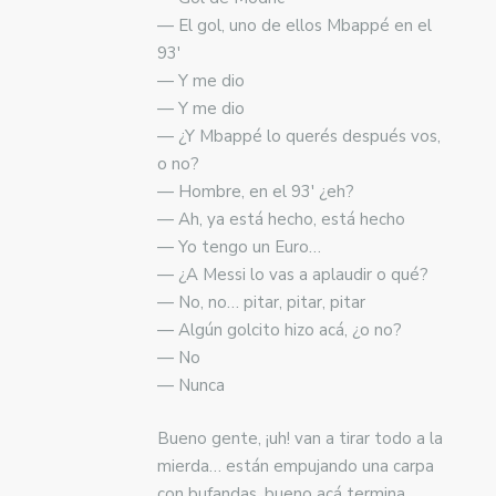
— El gol, uno de ellos Mbappé en el
93′
— Y me dio
— Y me dio
— ¿Y Mbappé lo querés después vos,
o no?
— Hombre, en el 93′ ¿eh?
— Ah, ya está hecho, está hecho
— Yo tengo un Euro…
— ¿A Messi lo vas a aplaudir o qué?
— No, no… pitar, pitar, pitar
— Algún golcito hizo acá, ¿o no?
— No
— Nunca
Bueno gente, ¡uh! van a tirar todo a la
mierda… están empujando una carpa
con bufandas, bueno acá termina