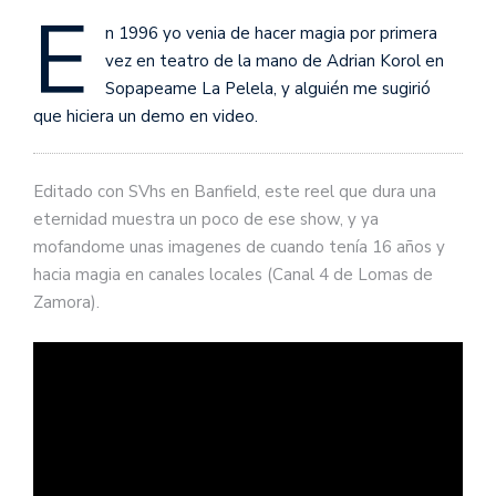
E
n 1996 yo venia de hacer magia por primera
vez en teatro de la mano de Adrian Korol en
Sopapeame La Pelela, y alguién me sugirió
que hiciera un demo en video.
Editado con SVhs en Banfield, este reel que dura una
eternidad muestra un poco de ese show, y ya
mofandome unas imagenes de cuando tenía 16 años y
hacia magia en canales locales (Canal 4 de Lomas de
Zamora).